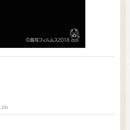
8:23）